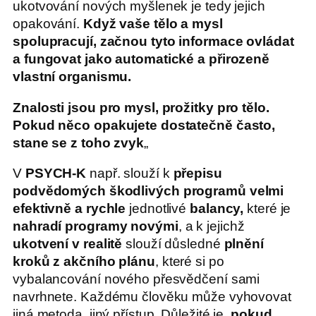
ukotvování nových myšlenek je tedy jejich
opakování.
Když vaše tělo a mysl
spolupracují, začnou tyto informace ovládat
a fungovat jako automatické a přirozeně
vlastní organismu.
Znalosti jsou pro mysl, prožitky pro tělo.
Pokud něco opakujete dostatečně často,
stane se z toho zvyk
„
V
PSYCH-K
např. slouží k
přepisu
podvědomých škodlivých programů velmi
efektivně a rychle
jednotlivé
balancy,
které je
nahradí programy novými
, a k jejichž
ukotvení v realitě
slouží důsledné
plnění
kroků z akčního plánu
, které si po
vybalancování nového přesvědčení sami
navrhnete. Každému člověku může vyhovovat
jiná metoda, jiný přístup. Důležité je,
pokud