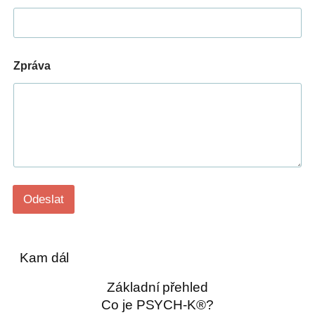
é
n
o
T
e
Zpráva
l
e
f
o
n
Z
p
r
á
v
Odeslat
a
Kam dál
Základní přehled
Co je PSYCH-K®?