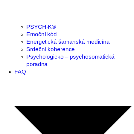
PSYCH-K®
Emoční kód
Energetická šamanská medicína
Srdeční koherence
Psychologicko – psychosomatická
poradna
FAQ