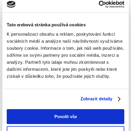
tam, kde je nějakým způsobem narušené
naše energetické světelné tělo, systém čaker
a energetických drah v těle. Tyto disharmonie
se mohou projevovat jak fyzickými, tak
Tato webová stránka používá cookies
psychickými problémy. Podle andských
K personalizaci obsahu a reklam, poskytování funkcí
šamanů nemá smysl léčit jednotlivou nemoc,
sociálních médií a analýze naší návštěvnosti využíváme
ale vždy celé energetické tělo, protože v něm
soubory cookie. Informace o tom, jak náš web používáte,
vše se vším souvisí.
sdílíme se svými partnery pro sociální média, inzerci a
analýzy. Partneři tyto údaje mohou zkombinovat s
dalšími informacemi, které jste jim poskytli nebo které
Více informací
získali v důsledku toho, že používáte jejich služby.
Zobrazit detaily
Vyladění srdeční koherence
Povolit vše
Pomůže posílit oslabenou imunitu, zmizí
úzkost, zlepší se vztahy, na mikrobuněčné