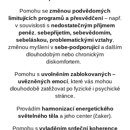
Pomohu se
změnou podvědomých
limitujících programů a přesvědčení
– např.
v souvislosti s
nedostatečným příjmem
peněz
,
sebepřijetím, sebevědomím,
sebeláskou, problematickými vztahy
,
změnou myšlení v
sebe-podporující
a dalším
dlouhodobým nebo chronickým
diskomfortem.
Pomohu s
uvolněním zablokovaných –
uvězněných emocí
, které vás mohou
dlouhodobě zatěžovat po fyzické i psychické
stránce.
Provádím
harmonizací energetického
světelného těla
a jeho center (čaker).
Pomohu s
vyladěním srdeční koherence