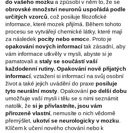
do vašeho mozku
a způsobí v něm to, že se
obrovské množství neuronů uspořádá podle
určitých vzorců
, což posiluje filozofické
informace, které mozek přijímá. Během tohoto
procesu se vytvářejí chemické látky, které mají
za následek
pocity nebo emoc
e. Proto je
opakování nových informací
tak zásadní, aby
vám informace utkvěly v mysli, abyste si je
pamatovali a
staly se součástí vaší
každodenní rutiny.
Opakování nově přijatých
informací
, vztažení si informací na svůj osobní
život a také jejich uvádění do praxe
posiluje
tyto neurální mosty
. Opakování
po delší dobu
umožňuje vaší mysli i tělu se s nimi seznámit
natolik, že
si je přivlastníte, jsou vám
přirozeně vlastní
, nemusíte o nich vědomě
přemýšlet,
ukotví se neurologicky v mozku
.
Klíčem k učení nového chování nebo k