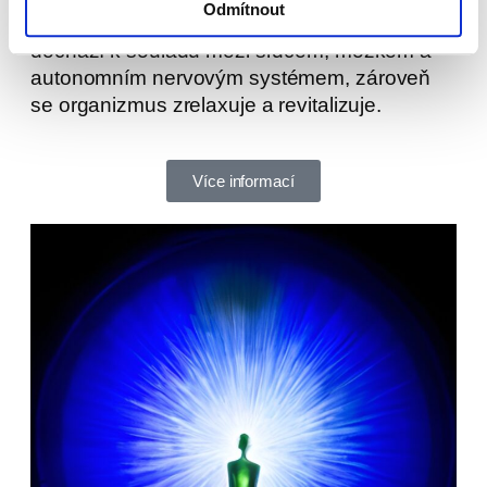
Odmítnout
úrovni prodlužuje délku života. Při koherenci
dochází k souladu mezi srdcem, mozkem a
autonomním nervovým systémem, zároveň
se organizmus zrelaxuje a revitalizuje.
Více informací