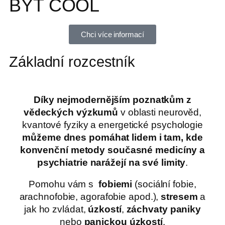
BÝT COOL
Chci více informací
Základní rozcestník
Díky nejmodernějším poznatkům z
vědeckých výzkumů
v oblasti neurověd,
kvantové fyziky a energetické psychologie
můžeme dnes pomáhat lidem i tam, kde
konvenční metody současné medicíny a
psychiatrie narážejí na své limity
.
Pomohu vám s
fobiemi
(sociální fobie,
arachnofobie, agorafobie apod.),
stresem
a
jak ho zvládat,
úzkostí
,
záchvaty paniky
nebo
panickou úzkostí
.