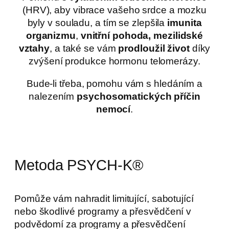
(HRV), aby vibrace vašeho srdce a mozku
byly v souladu, a tím se zlepšila
imunita
organizmu
,
vnitřní pohoda, mezilidské
vztahy
, a také se vám
prodloužil život
díky
zvýšení produkce hormonu telomerázy.
Bude-li třeba, pomohu vám s hledáním a
nalezením
psychosomatických příčin
nemocí
.
Metoda PSYCH-K®
Pomůže vám nahradit limitující, sabotující
nebo škodlivé programy a přesvědčení v
podvědomí za programy a přesvědčení