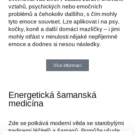
vztahů, psychických nebo emočních
problémů a čehokoliv dalšího, s čím mohly
tyto emoce souviset. Lze aplikovat i na psy,
kočky, koně a další domácí mazlíčky – i jimi
mohly otřást v minulosti nějaké nepříjemné
emoce a dodnes si nesou následky.
Více informací
Energetická šamanská
medicína
Zde se potkává moderní věda se starobylými
tradicemi léčitelů a šamanů. Pomůže všude